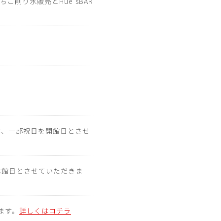
ちご削り氷販売とHue’sBAR
は、一部祝日を開館日とさせ
を休館日とさせていただきま
ます。
詳しくはコチラ