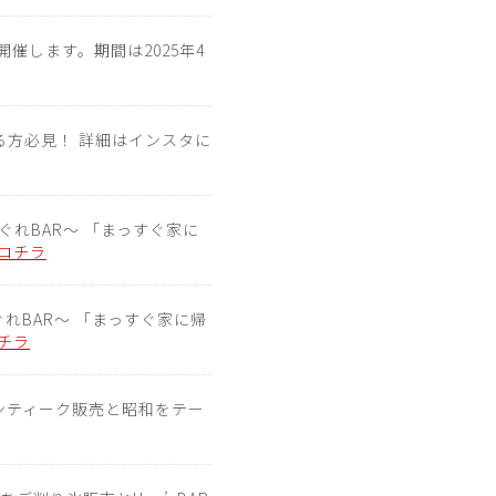
します。期間は2025年4
ている方必見！ 詳細はインスタに
の気まぐれBAR〜 「まっすぐ家に
コチラ
気まぐれBAR〜 「まっすぐ家に帰
チラ
いアンティーク販売と昭和をテー