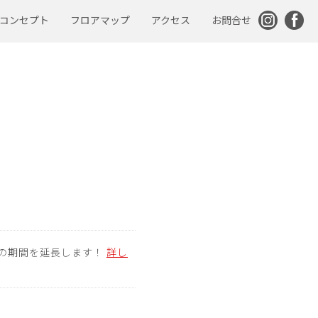
コンセプト
フロアマップ
アクセス
お問合せ
まちのロビー
地ビール醸造所
ラーメン店
鍼灸・美容サロン
会員制DIYスペース
本屋
コインランドリー
の期間を延長します！
詳し
コワーキングスペース