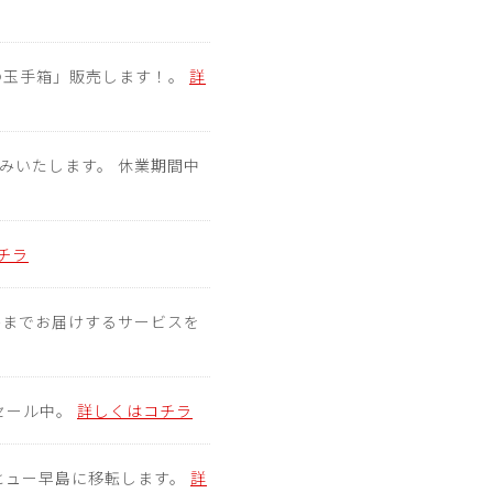
の玉手箱」販売します！。
詳
お休みいたします。 休業期間中
チラ
宅までお届けするサービスを
円セール中。
詳しくはコチラ
がヒュー早島に移転します。
詳